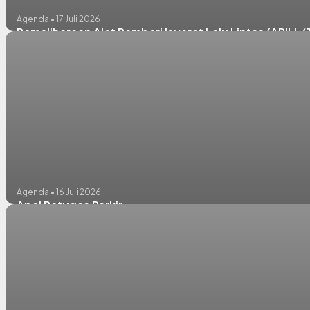
Agenda • 17 Juli 2026
Pemeliharaan Alat Pemberi Isyarat Lalu Lintas (APILL/T
Agenda • 16 Juli 2026
Apel Petugas Parkir