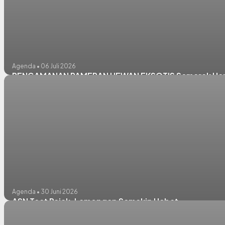
Agenda • 06 Juli 2026
PENGAMANAN PAMERAN HEWAN EKSOTIS Semarak Hari
Agenda • 30 Juni 2026
ASN Taat Pajak, Lamongan Semakin Hebat