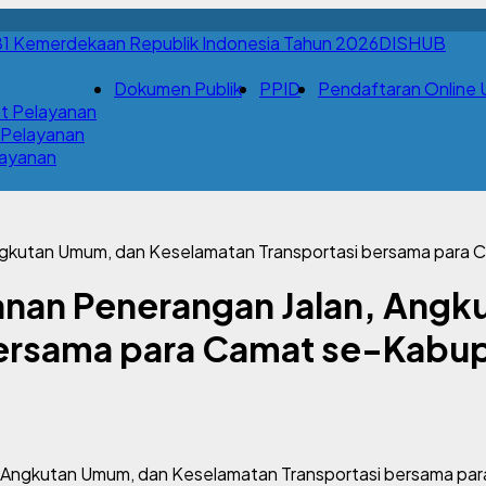
DISHUB
Dokumen Publik
PPID
Pendaftaran Online Uj
t Pelayanan
 Pelayanan
Layanan
 Angkutan Umum, dan Keselamatan Transportasi bersama par
ayanan Penerangan Jalan, Ang
bersama para Camat se-Kab