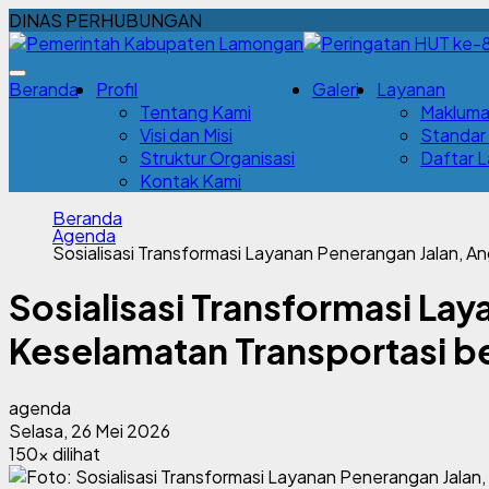
DINAS PERHUBUNGAN
Beranda
Profil
Galeri
Layanan
Tentang Kami
Makluma
Visi dan Misi
Standar
Struktur Organisasi
Daftar 
Kontak Kami
Beranda
Agenda
Sosialisasi Transformasi Layanan Penerangan Jalan,
Sosialisasi Transformasi L
Keselamatan Transportasi 
agenda
Selasa, 26 Mei 2026
150x dilihat