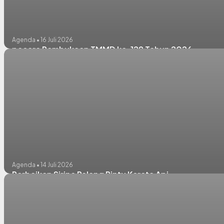
Agenda • 16 Juli 2026
pacara Pembukaan TMMD ke-129 Tahun 2026
Agenda • 14 Juli 2026
Perbaikan Sirine Palang Pintu Kereta Api