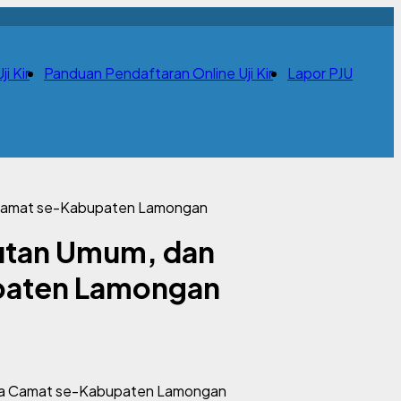
i Kir
Panduan Pendaftaran Online Uji Kir
Lapor PJU
a Camat se-Kabupaten Lamongan
kutan Umum, dan
upaten Lamongan