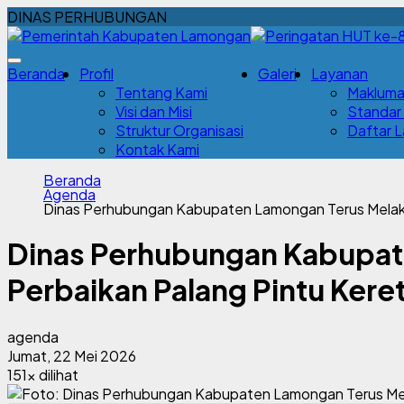
DINAS PERHUBUNGAN
Beranda
Profil
Galeri
Layanan
Tentang Kami
Makluma
Visi dan Misi
Standar
Struktur Organisasi
Daftar 
Kontak Kami
Beranda
Agenda
Dinas Perhubungan Kabupaten Lamongan Terus Melaku
Dinas Perhubungan Kabupat
Perbaikan Palang Pintu Kere
agenda
Jumat, 22 Mei 2026
151x dilihat