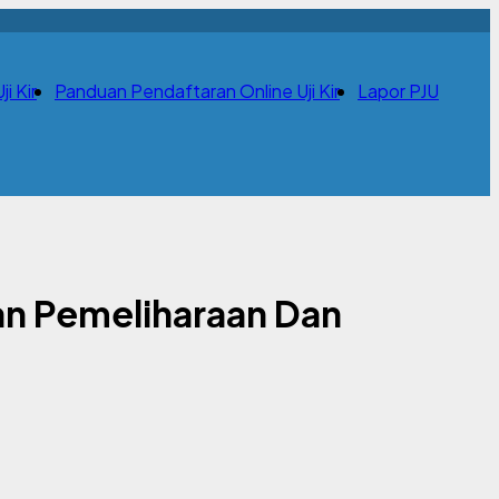
i Kir
Panduan Pendaftaran Online Uji Kir
Lapor PJU
n Pemeliharaan Dan