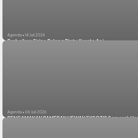
Agenda • 14 Juli 2026
Perbaikan Sirine Palang Pintu Kereta Api
Agenda • 06 Juli 2026
PENGAMANAN PAMERAN HEWAN EKSOTIS Semarak Hari