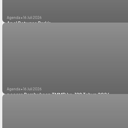
Agenda • 16 Juli 2026
Apel Petugas Parkir
Agenda • 16 Juli 2026
pacara Pembukaan TMMD ke-129 Tahun 2026