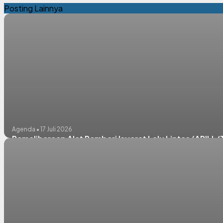
Posting Lainnya
Agenda • 17 Juli 2026
Pemeliharaan Alat Pemberi Isyarat Lalu Lintas (APILL/T