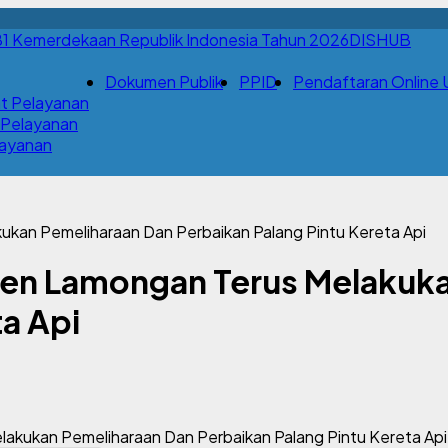
DISHUB
Dokumen Publik
PPID
Pendaftaran Online Uj
t Pelayanan
 Pelayanan
Layanan
kan Pemeliharaan Dan Perbaikan Palang Pintu Kereta Api
en Lamongan Terus Melakuka
ta Api