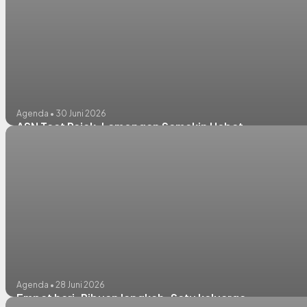
Agenda • 30 Juni 2026
ASN Taat Pajak, Lamongan Semakin Hebat
Agenda • 28 Juni 2026
Empat hari. Ribuan langkah. Satu keluarga.