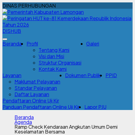
DINAS PERHUBUNGAN
DISHUB
Beranda
Profil
Galeri
Tentang Kami
Visi dan Misi
Struktur Organisasi
Kontak Kami
Layanan
Dokumen Publik
PPID
Maklumat Pelayanan
Standar Pelayanan
Daftar Layanan
Pendaftaran Online Uji Kir
Panduan Pendaftaran Online Uji Kir
Lapor PJU
Beranda
Agenda
Ramp Check Kendaraan Angkutan Umum Demi
Keselamatan Bersama