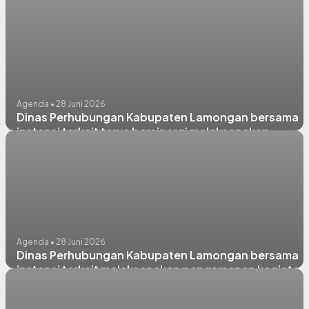
Agenda • 28 Juni 2026
Dinas Perhubungan Kabupaten Lamongan bersama
instansi terkait terus bersinergi melaksanakan
pengamanan dan pengaturan lalu lintas di kawasan
Alun-Alun Lamongan.
Agenda • 28 Juni 2026
Dinas Perhubungan Kabupaten Lamongan bersama
instansi terkait melaksanakan pengamanan kegiatan
pemindahan Pedagang Kaki Lima (PKL) di kawasan
Pasar Tingkat Lamongan