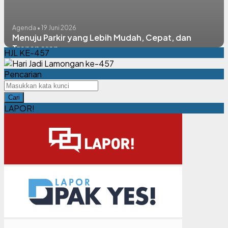
Agenda • 19 Juni 2026
Menuju Parkir yang Lebih Mudah, Cepat, dan
Transparan
HJL KE-457
Pencarian
Cari
LAPOR!