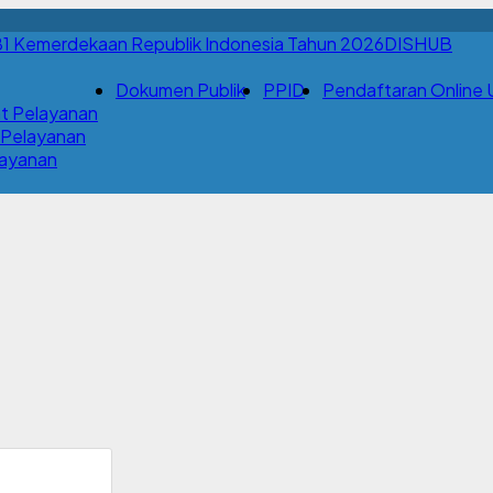
DISHUB
Dokumen Publik
PPID
Pendaftaran Online Uj
t Pelayanan
 Pelayanan
Layanan