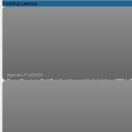
Posting Lainnya
Agenda • 17 Juli 2026
Pemeliharaan Alat Pemberi Isyarat Lalu Lintas (APILL/T