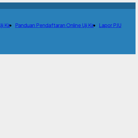
i Kir
Panduan Pendaftaran Online Uji Kir
Lapor PJU