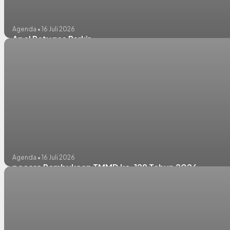
Agenda • 16 Juli 2026
Apel Petugas Parkir
Agenda • 16 Juli 2026
pacara Pembukaan TMMD ke-129 Tahun 2026