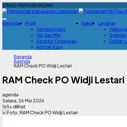
DINAS PERHUBUNGAN
Beranda
Profil
Galeri
Layanan
Tentang Kami
Makluma
Visi dan Misi
Standar
Struktur Organisasi
Daftar 
Kontak Kami
Beranda
Agenda
RAM Check PO Widji Lestari
RAM Check PO Widji Lestari
agenda
Selasa, 26 Mei 2026
165x dilihat