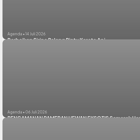
Agenda • 14 Juli 2026
Perbaikan Sirine Palang Pintu Kereta Api
Agenda • 06 Juli 2026
PENGAMANAN PAMERAN HEWAN EKSOTIS Semarak Hari