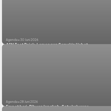
Agenda • 30 Juni 2026
ASN Taat Pajak, Lamongan Semakin Hebat
Agenda • 28 Juni 2026
Empat hari. Ribuan langkah. Satu keluarga.