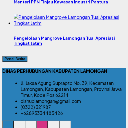
Menteri PPN Tinjau Kawasan Industri Pantura
Pengelolaan Mangrove Lamongan Tuai Apresiasi
Tingkat Jatim
Portal Berita
DINAS PERHUBUNGAN KABUPATEN LAMONGAN
Jl. Jaksa Agung Suprapto No. 39, Kecamatan
Lamongan, Kabupaten Lamongan, Provinsi Jawa
Timur, Kode Pos 62214
dishublamongan@gmail.com
(0322) 321987
+62895334485426