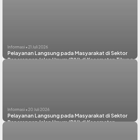
Informasi • 21 Juli 2026
Pelayanan Langsung pada Masyarakat di Sektor
Penerangan Jalan Umum (PJU) di Kecamatan Tikung,
Paciran, Karangbingangun, & Lamongan
Informasi • 20 Juli 2026
Pelayanan Langsung pada Masyarakat di Sektor
Penerangan Jalan Umum (PJU) di Kecamatan
Karanggeneng