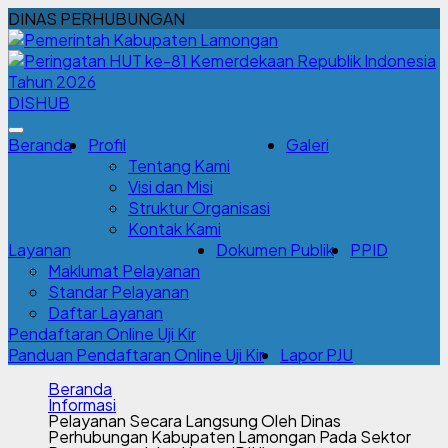
DINAS PERHUBUNGAN
DISHUB
Beranda
Profil
Galeri
Tentang Kami
Visi dan Misi
Struktur Organisasi
Kontak Kami
Layanan
Dokumen Publik
PPID
Maklumat Pelayanan
Standar Pelayanan
Daftar Layanan
Pendaftaran Online Uji Kir
Panduan Pendaftaran Online Uji Kir
Lapor PJU
Beranda
Informasi
Pelayanan Secara Langsung Oleh Dinas
Perhubungan Kabupaten Lamongan Pada Sektor