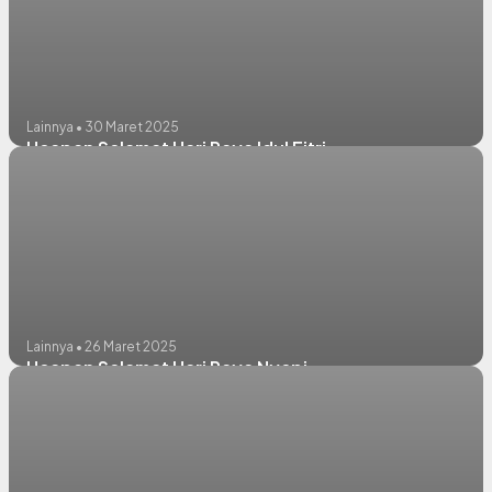
Lainnya • 30 Maret 2025
Ucapan Selamat Hari Raya Idul Fitri
Lainnya • 26 Maret 2025
Ucapan Selamat Hari Raya Nyepi