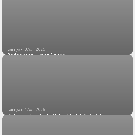
Lainnya • 18 April 2025
Peringatan Jumat Agung
Lainnya • 14 April 2025
Dokumentasi Foto Halal Bihalal Dishub Lamongan