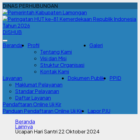
DINAS PERHUBUNGAN
DISHUB
Beranda
Profil
Galeri
Tentang Kami
Visi dan Misi
Struktur Organisasi
Kontak Kami
Layanan
Dokumen Publik
PPID
Maklumat Pelayanan
Standar Pelayanan
Daftar Layanan
Pendaftaran Online Uji Kir
Panduan Pendaftaran Online Uji Kir
Lapor PJU
Beranda
Lainnya
Ucapan Hari Santri 22 Oktober 2024