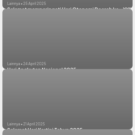
Lainnya • 25 April 2025
Selamat memperingati Hari Otonomi Daerah ke - XXIX
Lainnya • 24 April 2025
Hari Angkutan Nasional 2025
Lainnya • 21 April 2025
Selamat Hari Kartini Tahun 2025