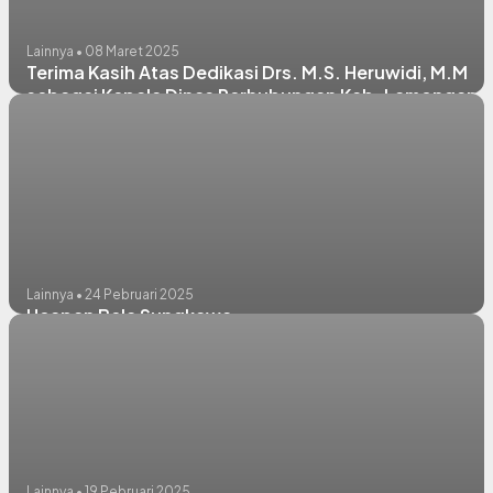
Lainnya • 08 Maret 2025
Terima Kasih Atas Dedikasi Drs. M.S. Heruwidi, M.M
sebagai Kepala Dinas Perhubungan Kab. Lamongan
Periode 2021-2024
Lainnya • 24 Pebruari 2025
Ucapan Bela Sungkawa
Lainnya • 19 Pebruari 2025