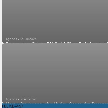
Agenda • 22 Juni 2026
Pengamanan Gebyar PAUD oleh Dinas Perhubungan
Agenda • 19 Juni 2026
Menuju Parkir yang Lebih Mudah, Cepat, dan Transpa
HJL KE-457