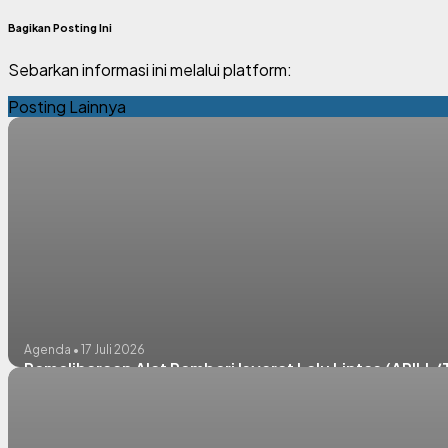
Bagikan Posting Ini
Sebarkan informasi ini melalui platform:
Posting Lainnya
Agenda • 17 Juli 2026
Pemeliharaan Alat Pemberi Isyarat Lalu Lintas (APILL/T