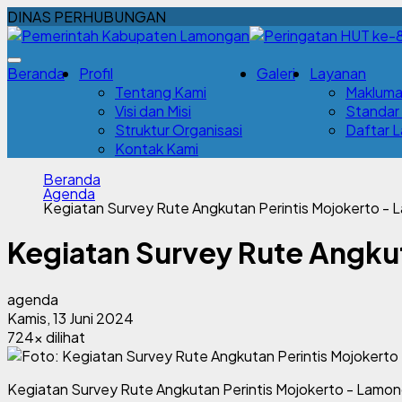
DINAS PERHUBUNGAN
Beranda
Profil
Galeri
Layanan
Tentang Kami
Makluma
Visi dan Misi
Standar
Struktur Organisasi
Daftar 
Kontak Kami
Beranda
Agenda
Kegiatan Survey Rute Angkutan Perintis Mojokerto -
Kegiatan Survey Rute Angku
agenda
Kamis, 13 Juni 2024
724x dilihat
Kegiatan Survey Rute Angkutan Perintis Mojokerto - Lamon