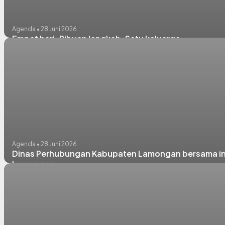
Agenda • 28 Juni 2026
Empat hari. Ribuan langkah. Satu keluarga.
Agenda • 28 Juni 2026
Dinas Perhubungan Kabupaten Lamongan bersama insta
Lamongan.