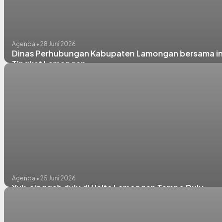
Agenda • 28 Juni 2026
Dinas Perhubungan Kabupaten Lamongan bersama ins
Tingkat Lamongan
Agenda • 25 Juni 2026
Yuk, singgah dulu di Halte Lamongan Tempo Dulu