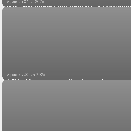
Agenda • 06 Juli 2026
PENGAMANAN PAMERAN HEWAN EKSOTIS Semarak Hari
Agenda • 30 Juni 2026
ASN Taat Pajak, Lamongan Semakin Hebat