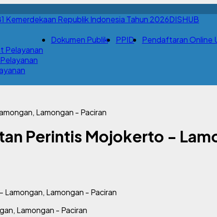
DISHUB
Dokumen Publik
PPID
Pendaftaran Online Uj
t Pelayanan
 Pelayanan
Layanan
 Lamongan, Lamongan - Paciran
tan Perintis Mojokerto - La
gan, Lamongan - Paciran