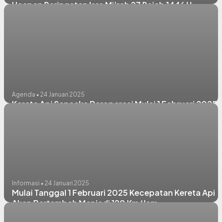
Ucapan Peringatan Isra Mi’rah 27 Rajab 1446 H
Agenda • 24 Januari 2025
Kereta Api Sancaka Beroperasi Mulai 1 Februari 2025
Informasi • 24 Januari 2025
Mulai Tanggal 1 Februari 2025 Kecepatan Kereta Api
Akan Bertambah Menjadi 120 Km/Jam