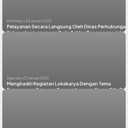
Informasi • 24 Januari 2025
Pelayanan Secara Langsung Oleh Dinas Perhubunga
Kabupaten Lamongan Pada Sektor Penerangan Jalan
Umum (PJU)
Agenda • 23 Januari 2025
Menghadiri Kegiatan Lokakarya Dengan Tema
Penyusunan Rencana Pengembangan Green City Da
Pengembngan Angkutan Massal Di Four Point By
Sheraton