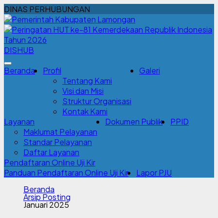
DINAS PERHUBUNGAN
DISHUB
Beranda
Profil
Galeri
Tentang Kami
Visi dan Misi
Struktur Organisasi
Kontak Kami
Layanan
Dokumen Publik
PPID
Maklumat Pelayanan
Standar Pelayanan
Daftar Layanan
Pendaftaran Online Uji Kir
Panduan Pendaftaran Online Uji Kir
Lapor PJU
Beranda
Arsip Posting
Januari 2025