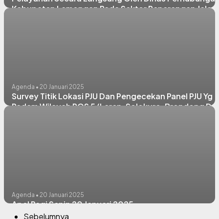
Kabupaten Lamongan Pada Sektor Penerangan Jalan
Umum (PJU)
Agenda • 20 Januari 2025
Survey Titik Lokasi PJU Dan Pengecekan Panel PJU Yg
Padam Wilayah POS 5 (Laren, Solokuro, Brondong Da
Paciran)
Agenda • 20 Januari 2025
Apel Pagi Senin 20 Januari 2025
Sebelumnya