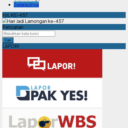
Selanjutnya
HJL KE-457
Pencarian
Cari
LAPOR!