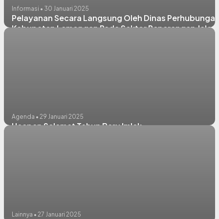
Informasi • 30 Januari 2025
Pelayanan Secara Langsung Oleh Dinas Perhubunga
Kabupaten Lamongan Pada Sektor Penerangan Jalan
Umum (PJU)
Agenda • 29 Januari 2025
Ucapan Selamat Tahun Baru Imlek
Lainnya • 27 Januari 2025